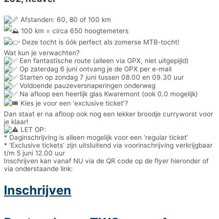
Afstanden: 60, 80 of 100 km
100 km = circa 650 hoogtemeters
Deze tocht is óók perfect als zomerse MTB-tocht!
Wat kun je verwachten?
Een fantastische route (alleen via GPX, niet uitgepijld)
Op zaterdag 6 juni
ontvang je de GPX per e-mail
Starten
op zondag 7 juni
tussen 08.00 en
09.30 uur
Voldoende pauzeversnaperingen onderweg
Na afloop een heerlijk glas Kwaremont (ook 0.0 mogelijk)
Kies je voor een ‘exclusive ticket’?
Dan staat er na afloop ook nog een lekker broodje curryworst voor
je klaar!
LET OP:
* Daginschrijving is alleen mogelijk voor een ‘regular ticket’
* ‘Exclusive tickets’ zijn uitsluitend via voorinschrijving verkrijgbaar
t/m
5 juni 12.00 uur
Inschrijven kan vanaf NU via de QR code op de flyer hieronder of
via onderstaande link:
Inschrijven